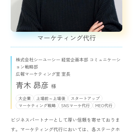
マーケティング代行
株式会社シーユーシー 経営企画本部 コミュニケーシ
ョン戦略部
広報マーケティング室 室長
青木 昴彦
大企業
上場前～上場後
スタートアップ
マーケティング戦略
SNSマーケ代行
MEO代行
ビジネスパートナーとして厚い信頼を寄せておりま
す。マーケティング代行においては、各ステークホ