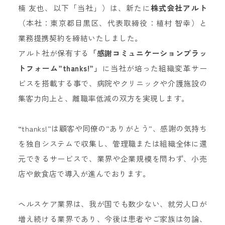
楠 友也、以下「当社」）は、新たに
株式会社アルト
（本社：東京都目黒区、代表取締役：植村 智幸）と
業務提携契約を締結いたしました。
アルト社が保有する
「感謝コミュニケーションプラッ
トフォーム”thanks!”」
に当社が培った組織変革サー
ビスを搭載する事で、病院やクリニックや介護施設の
集客力向上と、離職率低減の双方を実現します。
“thanks!”は顧客や同僚の”ありがとう”、感謝の気持ち
を独自システムで収集し、管理職または組織全体に還
元できるサービスで、業界や企業規模を問わず、小売
店や飲食店で導入が進んでおります。
ヘルスケア業界は、我が国でも数少ない、就労人口が
増え続ける業界であり、今後は患者やご家族は勿論、